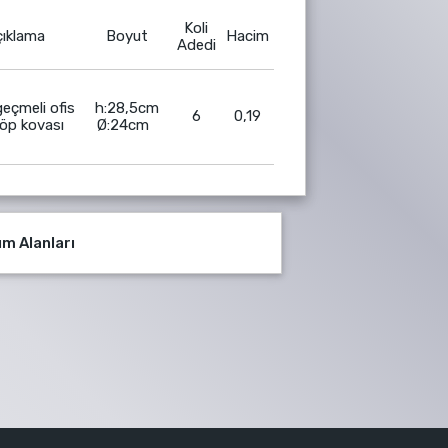
Koli
ıklama
Boyut
Hacim
Adedi
geçmeli ofis
h:28,5cm
6
0,19
çöp kovası
Ø:24cm
ım Alanları