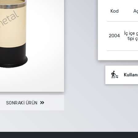
Kod
Aç
İç içe 
2004
tipi 
transfer_within_a_station
Kullan
ose
SONRAKI ÜRÜN