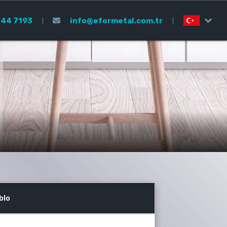
44 7193
info@eformetal.com.tr
blo