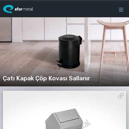
×
EFOR
RÜNLER
MEDYA
Çatı Kapak Çöp Kovası Sallanır
ABERLER
BİZE
ULAŞIN
close
earch