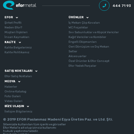
444 71 93
EFOR
ÜRÜNLER
Şirket Profili
İç Mekan Çöp Kovaları
Neden Efor?
WC Fırçalıklar
Müşteri İlişkileri
Sıvı Sabunluklar ve Köpük Vericiler
İnsan Kaynakları
Kağıt Vericiler ve Kombiler
Engelli Ekipmanları
KALITE
Geri Dönüşüm ve Dış Mekan
Kalite Belgelerimiz
Setler
Kalite Politikamız
Aksesuarlar
Özel Ürünler & Efor Consept
Efor Yedek Parçalar
SATIŞ NOKTALARI
Efor Satış Noktaları
MEDYA
Haberler
Online Katalog
Foto Galeri
Video Galeri
BIZE ULAŞIN
İletişim Bilgilerimiz
© 2019 EFOR Paslanmaz Madeni Eşya Üretim Paz. ve Ltd. Şti.
Sitemizde kullanılan tüm içerik ve görseller
Efor Metal’e ait olup izinsiz kullanımı
hukuki yaptırıma tabidir.