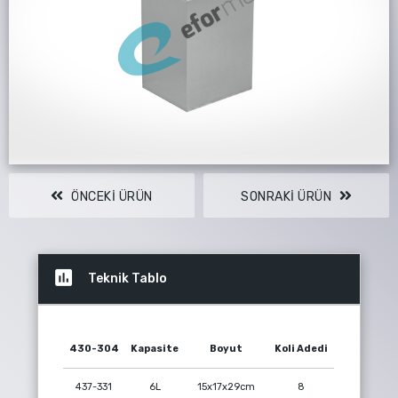
44 7193
ÖNCEKI ÜRÜN
SONRAKI ÜRÜN
insert_chart
Teknik Tablo
430-304
Kapasite
Boyut
Koli Adedi
437-331
6L
15x17x29cm
8