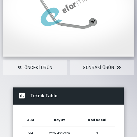
44 7193
ÖNCEKI ÜRÜN
SONRAKI ÜRÜN
insert_chart
Teknik Tablo
304
Boyut
Koli Adedi
514
22x64x12cm
1