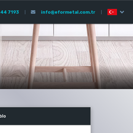
44 7193
info@eformetal.com.tr
blo