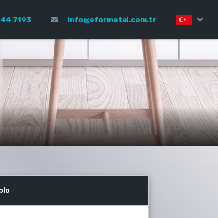
44 7193
info@eformetal.com.tr
blo