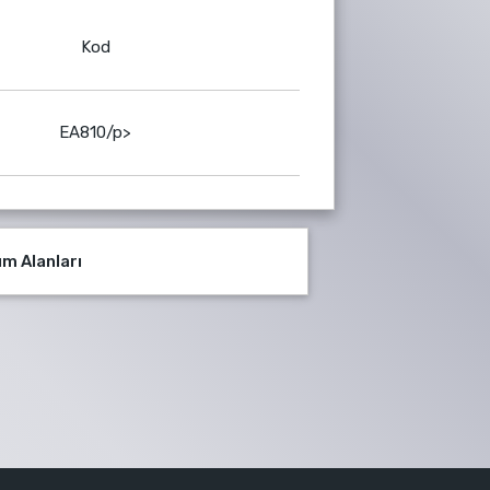
Kod
EA810/p>
ım Alanları