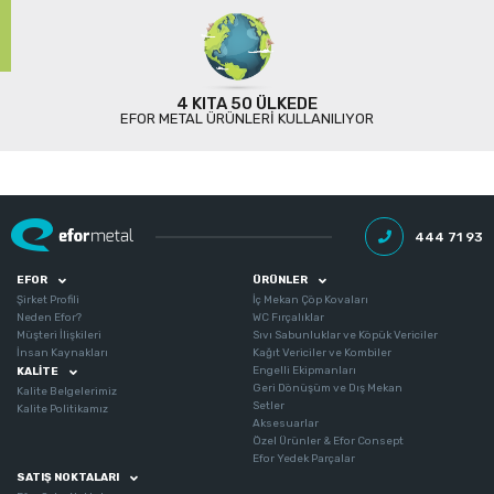
4 KITA 50 ÜLKEDE
EFOR METAL ÜRÜNLERI KULLANILIYOR
444 71 93
EFOR
ÜRÜNLER
Şirket Profili
İç Mekan Çöp Kovaları
Neden Efor?
WC Fırçalıklar
Müşteri İlişkileri
Sıvı Sabunluklar ve Köpük Vericiler
İnsan Kaynakları
Kağıt Vericiler ve Kombiler
Engelli Ekipmanları
KALITE
Geri Dönüşüm ve Dış Mekan
Kalite Belgelerimiz
Setler
Kalite Politikamız
Aksesuarlar
Özel Ürünler & Efor Consept
Efor Yedek Parçalar
SATIŞ NOKTALARI